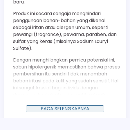
baru.
Produk ini secara sengaja menghindari
penggunaan bahan-bahan yang dikenal
sebagai iritan atau alergen umum, seperti
pewangi (fragrance), pewarna, paraben, dan
sulfat yang keras (misalnya Sodium Lauryl
Sulfate).
Dengan menghilangkan pemicu potensial ini,
sabun hipolergenik memastikan bahwa proses
pembersihan itu sendiri tidak menambah
beban iritasi pada kulit yang sudah sensitif. Hal
ini sangat krusial bagi individu dengan
dermatitis kontak atau dermatitis atopik.
Menenangkan Kulit yang Iritasi
BACA SELENGKAPNYA
Selain memiliki sifat anti-inflamasi, banyak
sabun untuk kulit alergi mengandung bahan-