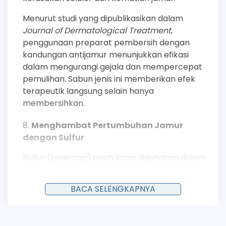
Menurut studi yang dipublikasikan dalam
Journal of Dermatological Treatment
,
penggunaan preparat pembersih dengan
kandungan antijamur menunjukkan efikasi
dalam mengurangi gejala dan mempercepat
pemulihan. Sabun jenis ini memberikan efek
terapeutik langsung selain hanya
membersihkan.
Menghambat Pertumbuhan Jamur
dengan Sulfur
Sulfur (belerang) telah lama digunakan dalam
dermatologi karena sifat keratolitik,
antibakteri, dan antijamurnya. Sabun yang
BACA SELENGKAPNYA
mengandung sulfur bekerja dengan
mengganggu proses metabolisme sel jamur,
sehingga menghambat pertumbuhan dan