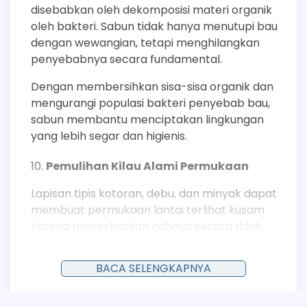
disebabkan oleh dekomposisi materi organik
oleh bakteri. Sabun tidak hanya menutupi bau
dengan wewangian, tetapi menghilangkan
penyebabnya secara fundamental.
Dengan membersihkan sisa-sisa organik dan
mengurangi populasi bakteri penyebab bau,
sabun membantu menciptakan lingkungan
yang lebih segar dan higienis.
Pemulihan Kilau Alami Permukaan
Lapisan tipis kotoran, debu, dan minyak dapat
membuat permukaan lantai terlihat kusam
karena menyebarkan cahaya secara tidak
merata. Dengan mengangkat lapisan ini
secara menyeluruh, sabun membantu
BACA SELENGKAPNYA
mengembalikan kemampuan permukaan asli
lantai untuk memantulkan cahaya.