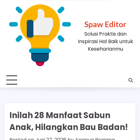
Skip
to
content
Spaw Editor
Solusi Praktis dan
Inspirasi Hal Baik untuk
Keseharianmu
Inilah 28 Manfaat Sabun
Anak, Hilangkan Bau Badan!
Posted on
Juni 27, 2026
by
Ananya Renjana