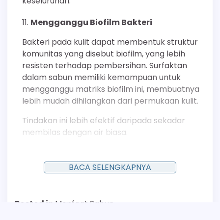
keseluruhan.
Mengganggu Biofilm Bakteri
Bakteri pada kulit dapat membentuk struktur
komunitas yang disebut biofilm, yang lebih
resisten terhadap pembersihan. Surfaktan
dalam sabun memiliki kemampuan untuk
mengganggu matriks biofilm ini, membuatnya
lebih mudah dihilangkan dari permukaan kulit.
Tindakan ini lebih efektif daripada sekadar
membilas dengan air biasa.
Menurunkan Risiko Iritasi Akibat Produk
Sampingan Bakteri
BACA SELENGKAPNYA
Asam lemak volatil yang dihasilkan oleh
metabolisme bakteri tidak hanya berbau
Posted in
Manfaat Sabun
tetapi juga dapat bersifat iritatif bagi kulit