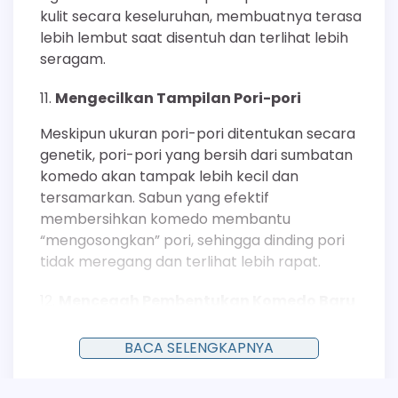
kulit secara keseluruhan, membuatnya terasa
lebih lembut saat disentuh dan terlihat lebih
seragam.
Mengecilkan Tampilan Pori-pori
Meskipun ukuran pori-pori ditentukan secara
genetik, pori-pori yang bersih dari sumbatan
komedo akan tampak lebih kecil dan
tersamarkan. Sabun yang efektif
membersihkan komedo membantu
“mengosongkan” pori, sehingga dinding pori
tidak meregang dan terlihat lebih rapat.
Mencegah Pembentukan Komedo Baru
Manfaat paling signifikan dari penggunaan
BACA SELENGKAPNYA
sabun yang tepat adalah pencegahan.
Dengan menjaga kebersihan pori, mengontrol