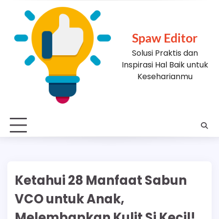
Skip
to
content
Spaw Editor
Solusi Praktis dan
Inspirasi Hal Baik untuk
Keseharianmu
Ketahui 28 Manfaat Sabun
VCO untuk Anak,
Melembapkan Kulit Si Kecil!