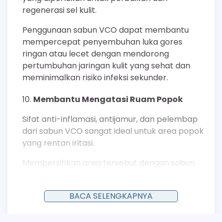
regenerasi sel kulit.
Penggunaan sabun VCO dapat membantu
mempercepat penyembuhan luka gores
ringan atau lecet dengan mendorong
pertumbuhan jaringan kulit yang sehat dan
meminimalkan risiko infeksi sekunder.
Membantu Mengatasi Ruam Popok
Sifat anti-inflamasi, antijamur, dan pelembap
dari sabun VCO sangat ideal untuk area popok
yang rentan iritasi.
Membersihkan area tersebut dengan sabun
VCO dapat membantu menenangkan kulit
yang meradang akibat gesekan dan
BACA SELENGKAPNYA
kelembapan, serta menciptakan lapisan
pelindung tipis yang mencegah kontak