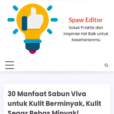
Skip
to
content
Spaw Editor
Solusi Praktis dan
Inspirasi Hal Baik untuk
Keseharianmu
30 Manfaat Sabun Viva
untuk Kulit Berminyak, Kulit
Segar Bebas Minyak!