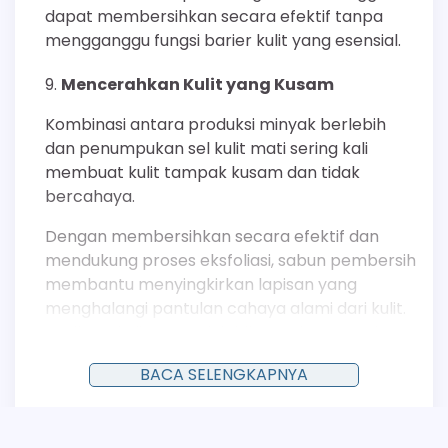
dapat membersihkan secara efektif tanpa
mengganggu fungsi barier kulit yang esensial.
Mencerahkan Kulit yang Kusam
Kombinasi antara produksi minyak berlebih
dan penumpukan sel kulit mati sering kali
membuat kulit tampak kusam dan tidak
bercahaya.
Dengan membersihkan secara efektif dan
mendukung proses eksfoliasi, sabun pembersih
membantu menyingkirkan lapisan yang
menghalangi pantulan cahaya alami dari kulit.
Hasilnya, kulit tampak lebih cerah, segar, dan
warnanya lebih merata seiring waktu
BACA SELENGKAPNYA
penggunaan yang konsisten.
Memberikan Sensasi Menyegarkan