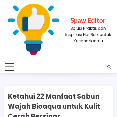
Skip
to
content
Spaw Editor
Solusi Praktis dan
Inspirasi Hal Baik untuk
Keseharianmu
Ketahui 22 Manfaat Sabun
Wajah Bioaqua untuk Kulit
Cerah Bersinar