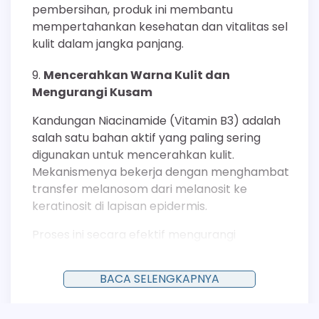
pembersihan, produk ini membantu
mempertahankan kesehatan dan vitalitas sel
kulit dalam jangka panjang.
Mencerahkan Warna Kulit dan
Mengurangi Kusam
Kandungan Niacinamide (Vitamin B3) adalah
salah satu bahan aktif yang paling sering
digunakan untuk mencerahkan kulit.
Mekanismenya bekerja dengan menghambat
transfer melanosom dari melanosit ke
keratinosit di lapisan epidermis.
Proses ini secara efektif mengurangi
penumpukan melanin pada permukaan kulit,
sehingga wajah tampak lebih cerah dan warna
BACA SELENGKAPNYA
kulit lebih merata. Penggunaan rutin dapat
membantu mengatasi masalah kulit kusam