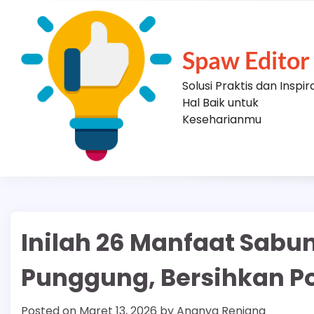
Skip
to
content
Spaw Editor
Solusi Praktis dan Inspir
Hal Baik untuk
Keseharianmu
Inilah 26 Manfaat Sabu
Punggung, Bersihkan Po
Posted on
Maret 13, 2026
by
Ananya Renjana