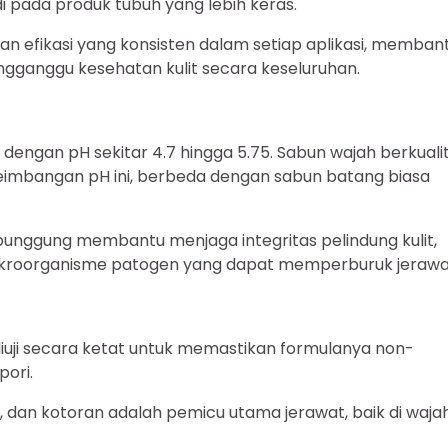
adi pada produk tubuh yang lebih keras.
n efikasi yang konsisten dalam setiap aplikasi, memban
ngganggu kesehatan kulit secara keseluruhan.
) dengan pH sekitar 4.7 hingga 5.75. Sabun wajah berkuali
eimbangan pH ini, berbeda dengan sabun batang biasa
ggung membantu menjaga integritas pelindung kulit,
mikroorganisme patogen yang dapat memperburuk jerawa
diuji secara ketat untuk memastikan formulanya non-
ori.
i, dan kotoran adalah pemicu utama jerawat, baik di waja