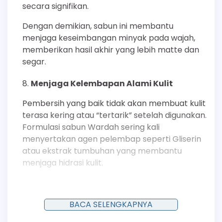
secara signifikan.
Dengan demikian, sabun ini membantu
menjaga keseimbangan minyak pada wajah,
memberikan hasil akhir yang lebih matte dan
segar.
Menjaga Kelembapan Alami Kulit
Pembersih yang baik tidak akan membuat kulit
terasa kering atau “tertarik” setelah digunakan.
Formulasi sabun Wardah sering kali
menyertakan agen pelembap seperti Gliserin
atau ekstrak tumbuhan yang membantu
menjaga hidrasi kulit.
Komponen ini bekerja dengan mengikat
molekul air pada lapisan epidermis, sehingga
BACA SELENGKAPNYA
sawar kulit (skin barrier) tetap berfungsi
optimal. Kulit yang terhidrasi dengan baik akan