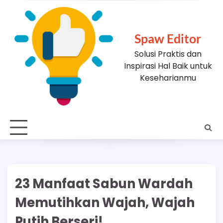
Skip
to
content
Spaw Editor
Solusi Praktis dan
Inspirasi Hal Baik untuk
Keseharianmu
23 Manfaat Sabun Wardah
Memutihkan Wajah, Wajah
Putih Berseri!