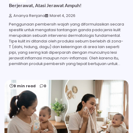
Berjerawat, Atasi Jerawat Ampuh!
Ananya Renjana
Maret 4, 2026
Penggunaan pembersih wajah yang diformulasikan secara
spesifik untuk mengatasi tantangan ganda pada jenis kulit
merupakan sebuah intervensi dermatologis fundamental.
Tipe kulit ini ditandai oleh produksi sebum berlebih di zona-
T (dahi, hidung, dagu) dan kekeringan di area lain seperti
pipi, yang sering kali diperparah dengan munculnya lesi
jerawat inflamasi maupun non-inflamasi. Oleh karena itu,
pemilihan produk pembersih yang tepat bertujuan untuk…
9 min read
0