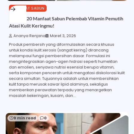
MANFAAT SABUN
Ketahui 20 Manfaat Sabun Pelembab Vitamin Pemutih
Atasi Kulit Keringmu!
Ananya Renjana
Maret 3, 2026
Produk pembersih yang diformulasikan secara khusus
untuk kondisi kulit xerosis (sangat kering) dirancang
melampaui fungsi pembersihan dasar. Formulasi ini
mengintegrasikan agen-agen hidrasi seperti humektan
dan emolien, senyawa nutrisi esensial berupa vitamin,
serta komponen pencerah untuk mengatasi diskolorasi kulit
secara simultan. Tujuannya adalah untuk membersihkan
kulit tanpa merusak sawar lipid alaminya, sekaligus
memberikan perawatan terpadu yang menargetkan
masalah kekeringan, kusam, dan…
9 min read
0