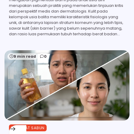
merupakan sebuah praktik yang memerlukan tinjauan kritis
dari perspektif medis dan dermatologis. Kulit pada
kelompok usia balita memiliki karakteristik fisiologis yang
unik, di antaranya lapisan stratum korneum yang lebih tipis,
sawar kulit (skin barrier) yang belum sepenuhnya matang,
dan rasio luas permukaan tubuh terhadap berat badan…
9 min read
0
MANFAAT SABUN