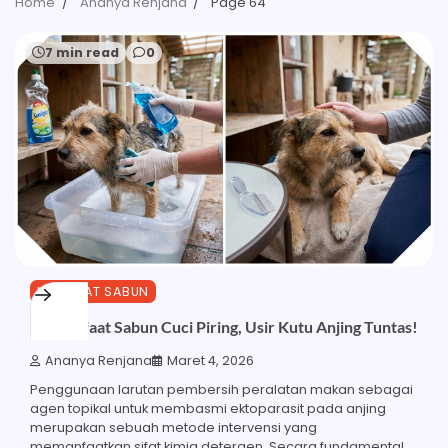
Home
Ananya Renjana
Page 64
7 min read
0
MANFAAT SABUN
15 Manfaat Sabun Cuci Piring, Usir Kutu Anjing Tuntas!
Ananya Renjana
Maret 4, 2026
Penggunaan larutan pembersih peralatan makan sebagai
agen topikal untuk membasmi ektoparasit pada anjing
merupakan sebuah metode intervensi yang
memanfaatkan sifat kimia detergen. Secara fundamental,