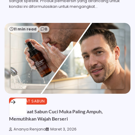
sangat spesifik. Produk pembersih yang dirancang untuk
kondisi ini diformulasikan untuk mengangkat…
11 min read
0
MANFAAT SABUN
25 Manfaat Sabun Cuci Muka Paling Ampuh,
Memutihkan Wajah Berseri
Ananya Renjana
Maret 3, 2026