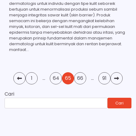
dermatologis untuk individu dengan tipe kulit seboreik
bertujuan untuk menormalisasi produksi sebum sambil
menjaga integritas sawar kulit (skin barrier). Produk
semacam ini bekerja dengan mengangkat kelebihan
minyak, kotoran, dan sel-sel kulit mati dari permukaan
epidermis tanpa menyebabkan dehidrasi atau iritasi, yang
merupakan prinsip fundamental dalam manajemen
dermatologi untuk kulit berminyak dan rentan berjerawat.
manfaat…
Paginasi
1
…
64
65
66
…
91
pos
Cari
Cari