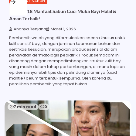
MANFAAT SABUN
Ketahui 18 Manfaat Sabun Cuci Muka Bayi Halal &
Aman Terbaik!
Ananya Renjana
Maret 1, 2026
Pembersih wajah yang diformulasikan secara khusus untuk
kulit sensitif bayi, dengan jaminan keamanan bahan dan
sertifikasi kesucian, merupakan produk esensial dalam
perawatan dermatologis pediatrik. Produk semacam ini
dirancang dengan mempertimbangkan struktur kulit bayi
yang masih dalam tahap perkembangan, di mana lapisan
epidermisnya lebih tipis dan pelindung alaminya (acid
mantle) belum terbentuk sempurna. Oleh karena itu,
pemilihan pembersih yang tepat bukan…
7 min read
0