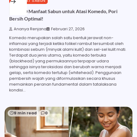
MANFAAT SABUN
Inilah 20 Manfaat Sabun untuk Atasi Komedo, Pori
Bersih Optimal!
Ananya Renjana
Februari 27, 2026
Komedo merupakan salah satu bentuk jerawat non-
inflamasi yang terjadi ketika folikel rambut tersumbat oleh
kombinasi sebum (minyak alami kulit) dan sel-sel kulit mati.
Terdapat dua jenis utama, yaitu komedo terbuka
(blackhead) yang permukaannya terpapar udara
sehingga isinya teroksidasi dan berubah warna menjadi
gelap, serta komedo tertutup (whitehead). Penggunaan
pembersih wajah yang diformulasikan secara khusus
memainkan peranan fundamental dalam tatalaksana
kondisi…
9 min read
0