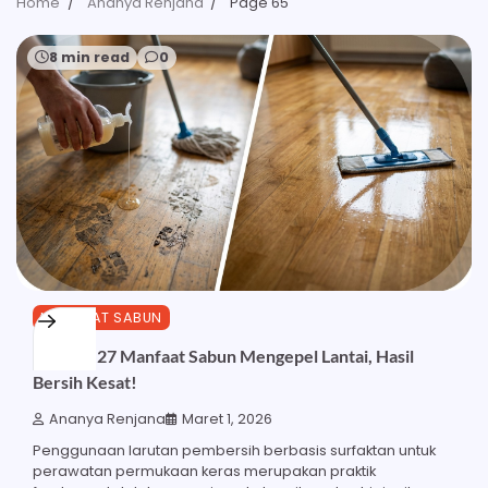
Home
Ananya Renjana
Page 65
8 min read
0
MANFAAT SABUN
Ketahui 27 Manfaat Sabun Mengepel Lantai, Hasil
Bersih Kesat!
Ananya Renjana
Maret 1, 2026
Penggunaan larutan pembersih berbasis surfaktan untuk
perawatan permukaan keras merupakan praktik