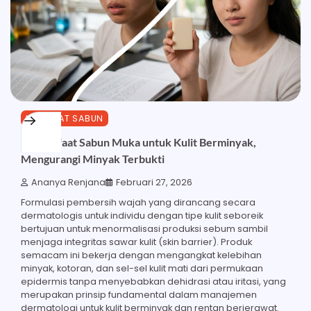
MANFAAT SABUN
27 Manfaat Sabun Muka untuk Kulit Berminyak,
Mengurangi Minyak Terbukti
Ananya Renjana
Februari 27, 2026
Formulasi pembersih wajah yang dirancang secara
dermatologis untuk individu dengan tipe kulit seboreik
bertujuan untuk menormalisasi produksi sebum sambil
menjaga integritas sawar kulit (skin barrier). Produk
semacam ini bekerja dengan mengangkat kelebihan
minyak, kotoran, dan sel-sel kulit mati dari permukaan
epidermis tanpa menyebabkan dehidrasi atau iritasi, yang
merupakan prinsip fundamental dalam manajemen
dermatologi untuk kulit berminyak dan rentan berjerawat.