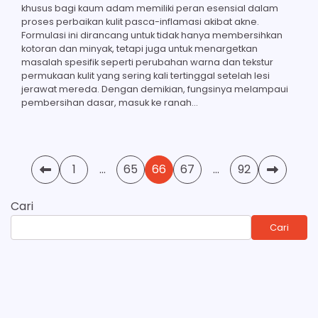
khusus bagi kaum adam memiliki peran esensial dalam
proses perbaikan kulit pasca-inflamasi akibat akne.
Formulasi ini dirancang untuk tidak hanya membersihkan
kotoran dan minyak, tetapi juga untuk menargetkan
masalah spesifik seperti perubahan warna dan tekstur
permukaan kulit yang sering kali tertinggal setelah lesi
jerawat mereda. Dengan demikian, fungsinya melampaui
pembersihan dasar, masuk ke ranah…
Paginasi
1
…
65
66
67
…
92
pos
Cari
Cari