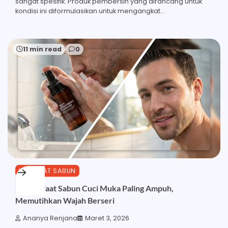
sangat spesifik. Produk pembersih yang dirancang untuk
kondisi ini diformulasikan untuk mengangkat…
11 min read
0
MANFAAT SABUN
25 Manfaat Sabun Cuci Muka Paling Ampuh,
Memutihkan Wajah Berseri
Ananya Renjana
Maret 3, 2026