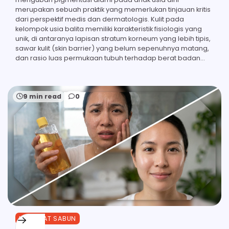
merupakan sebuah praktik yang memerlukan tinjauan kritis
dari perspektif medis dan dermatologis. Kulit pada
kelompok usia balita memiliki karakteristik fisiologis yang
unik, di antaranya lapisan stratum korneum yang lebih tipis,
sawar kulit (skin barrier) yang belum sepenuhnya matang,
dan rasio luas permukaan tubuh terhadap berat badan…
9 min read
0
MANFAAT SABUN