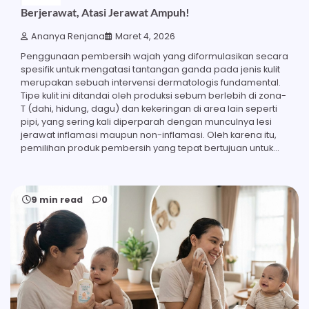
Berjerawat, Atasi Jerawat Ampuh!
Ananya Renjana
Maret 4, 2026
Penggunaan pembersih wajah yang diformulasikan secara
spesifik untuk mengatasi tantangan ganda pada jenis kulit
merupakan sebuah intervensi dermatologis fundamental.
Tipe kulit ini ditandai oleh produksi sebum berlebih di zona-
T (dahi, hidung, dagu) dan kekeringan di area lain seperti
pipi, yang sering kali diperparah dengan munculnya lesi
jerawat inflamasi maupun non-inflamasi. Oleh karena itu,
pemilihan produk pembersih yang tepat bertujuan untuk…
9 min read
0