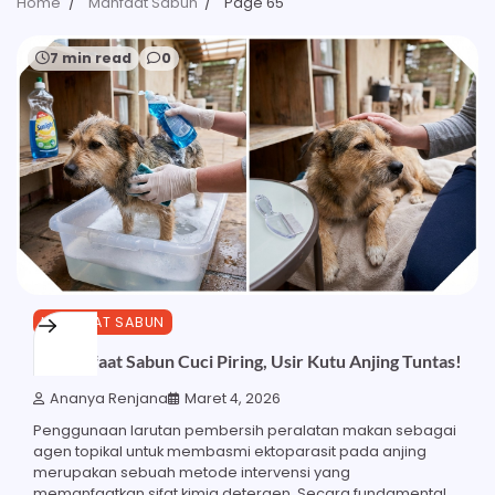
Home
Manfaat Sabun
Page 65
7 min read
0
MANFAAT SABUN
15 Manfaat Sabun Cuci Piring, Usir Kutu Anjing Tuntas!
Ananya Renjana
Maret 4, 2026
Penggunaan larutan pembersih peralatan makan sebagai
agen topikal untuk membasmi ektoparasit pada anjing
merupakan sebuah metode intervensi yang
memanfaatkan sifat kimia detergen. Secara fundamental,