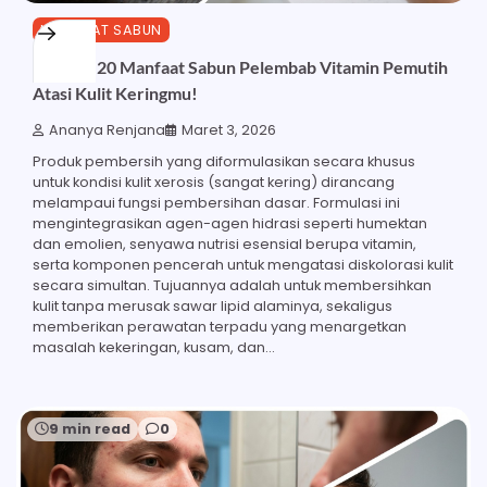
MANFAAT SABUN
Ketahui 20 Manfaat Sabun Pelembab Vitamin Pemutih
Atasi Kulit Keringmu!
Ananya Renjana
Maret 3, 2026
Produk pembersih yang diformulasikan secara khusus
untuk kondisi kulit xerosis (sangat kering) dirancang
melampaui fungsi pembersihan dasar. Formulasi ini
mengintegrasikan agen-agen hidrasi seperti humektan
dan emolien, senyawa nutrisi esensial berupa vitamin,
serta komponen pencerah untuk mengatasi diskolorasi kulit
secara simultan. Tujuannya adalah untuk membersihkan
kulit tanpa merusak sawar lipid alaminya, sekaligus
memberikan perawatan terpadu yang menargetkan
masalah kekeringan, kusam, dan…
9 min read
0