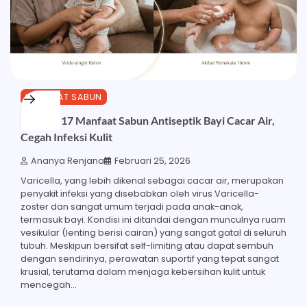
MANFAAT SABUN
Ketahui 17 Manfaat Sabun Antiseptik Bayi Cacar Air,
Cegah Infeksi Kulit
Ananya Renjana
Februari 25, 2026
Varicella, yang lebih dikenal sebagai cacar air, merupakan
penyakit infeksi yang disebabkan oleh virus Varicella-
zoster dan sangat umum terjadi pada anak-anak,
termasuk bayi. Kondisi ini ditandai dengan munculnya ruam
vesikular (lenting berisi cairan) yang sangat gatal di seluruh
tubuh. Meskipun bersifat self-limiting atau dapat sembuh
dengan sendirinya, perawatan suportif yang tepat sangat
krusial, terutama dalam menjaga kebersihan kulit untuk
mencegah…