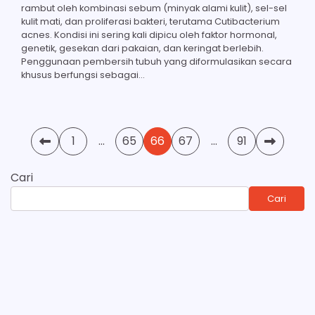
rambut oleh kombinasi sebum (minyak alami kulit), sel-sel
kulit mati, dan proliferasi bakteri, terutama Cutibacterium
acnes. Kondisi ini sering kali dipicu oleh faktor hormonal,
genetik, gesekan dari pakaian, dan keringat berlebih.
Penggunaan pembersih tubuh yang diformulasikan secara
khusus berfungsi sebagai…
Paginasi
1
…
65
66
67
…
91
pos
Cari
Cari