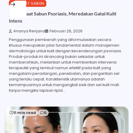
MANFAAT SABUN
28 Manfaat Sabun Psoriasis, Meredakan Gatal Kulit
Intens
Ananya Renjana
Februari 26, 2026
Penggunaan pembersih yang diformulasikan secara
khusus merupakan pilar fundamental dalam manajemen
dermatologis untuk kulit dengan kecenderungan psoriasis.
Produk-produk ini dirancang bukan sekadar untuk
membersihkan, melainkan untuk memberikan intervensi
terapeutik yang lembut namun efektif pada kulit yang
mengalami peradangan, penebalan, dan pergantian sel
yang terlalu cepat. Karakteristik utamanya adalah
kemampuannya untuk mengangkat sisik dan sel kulit mati
tanpa mengikis lapisan lipid…
11 min read
0