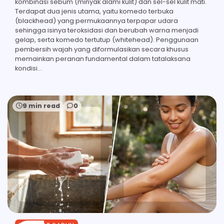
kombinasi sebum (minyak alami kulit) dan sel-sel kulit mati.
Terdapat dua jenis utama, yaitu komedo terbuka
(blackhead) yang permukaannya terpapar udara
sehingga isinya teroksidasi dan berubah warna menjadi
gelap, serta komedo tertutup (whitehead). Penggunaan
pembersih wajah yang diformulasikan secara khusus
memainkan peranan fundamental dalam tatalaksana
kondisi…
9 min read
0