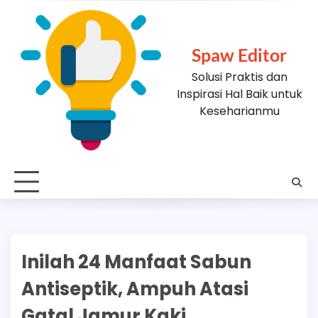
Skip
to
content
Spaw Editor
Solusi Praktis dan
Inspirasi Hal Baik untuk
Keseharianmu
Inilah 24 Manfaat Sabun
Antiseptik, Ampuh Atasi
Gatal Jamur Kaki