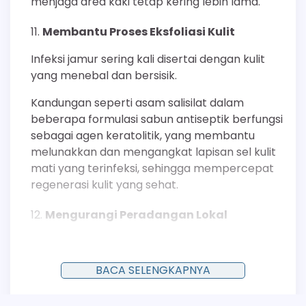
menjaga area kaki tetap kering lebih lama.
Membantu Proses Eksfoliasi Kulit
Infeksi jamur sering kali disertai dengan kulit
yang menebal dan bersisik.
Kandungan seperti asam salisilat dalam
beberapa formulasi sabun antiseptik berfungsi
sebagai agen keratolitik, yang membantu
melunakkan dan mengangkat lapisan sel kulit
mati yang terinfeksi, sehingga mempercepat
regenerasi kulit yang sehat.
Mengurangi Peradangan Lokal
Bahan aktif tertentu yang ditemukan dalam
sabun antiseptik, terutama yang berasal dari
BACA SELENGKAPNYA
alam seperti minyak pohon teh (tea tree oil),
terbukti memiliki sifat anti-inflamasi.