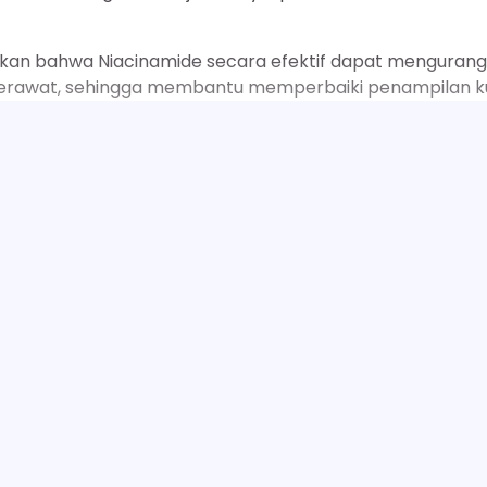
an bahwa Niacinamide secara efektif dapat mengurang
erawat, sehingga membantu memperbaiki penampilan ku
a dikenal sebagai
Propionibacterium acnes
) di dalam
ns inflamasi pada jerawat.
SELENGKAPNYA
asukkan agen antibakteri seperti Benzoyl Peroxide atau
e bekerja dengan melepaskan oksigen radikal yang bersifa
erpinen-4-ol yang terbukti memiliki aktivitas antimikro
an ini secara langsung menekan populasi bakteri pato
Inilah 27 Manfaat Sabun Wajah Pria, Kulit Beb
Next:
Kilap & Jerawa