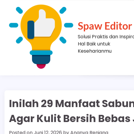
Skip
to
content
Spaw Editor
Solusi Praktis dan Inspir
Hal Baik untuk
Keseharianmu
Inilah 29 Manfaat Sabun
Agar Kulit Bersih Bebas
Posted on
Juni 12, 2026
by
Ananya Renjana