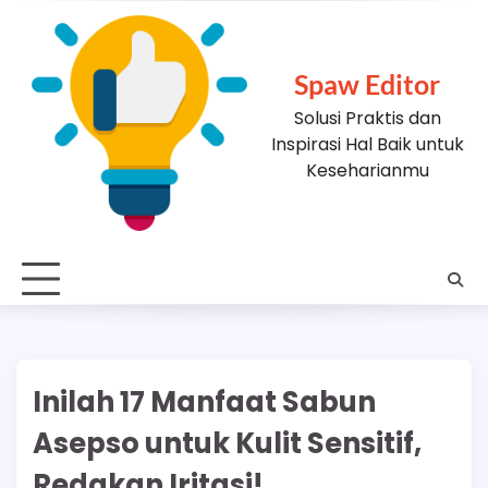
Skip
to
content
Spaw Editor
Solusi Praktis dan
Inspirasi Hal Baik untuk
Keseharianmu
Inilah 17 Manfaat Sabun
Asepso untuk Kulit Sensitif,
Redakan Iritasi!