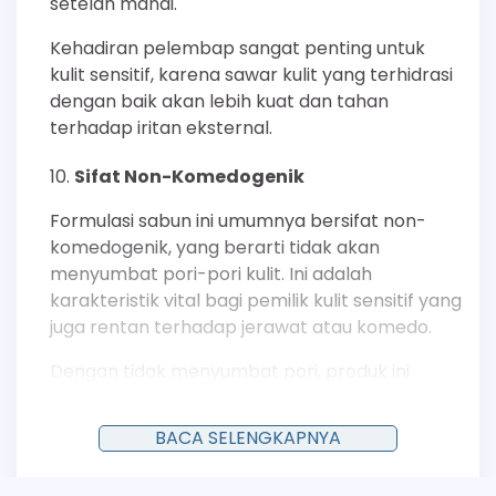
setelah mandi.
Kehadiran pelembap sangat penting untuk
kulit sensitif, karena sawar kulit yang terhidrasi
dengan baik akan lebih kuat dan tahan
terhadap iritan eksternal.
Sifat Non-Komedogenik
Formulasi sabun ini umumnya bersifat non-
komedogenik, yang berarti tidak akan
menyumbat pori-pori kulit. Ini adalah
karakteristik vital bagi pemilik kulit sensitif yang
juga rentan terhadap jerawat atau komedo.
Dengan tidak menyumbat pori, produk ini
memastikan bahwa sebum dapat mengalir
keluar secara alami, mengurangi kemungkinan
BACA SELENGKAPNYA
terbentuknya lesi jerawat.