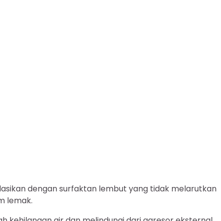
ulasikan dengan surfaktan lembut yang tidak melarutkan
am lemak.
h kehilangan air dan melindungi dari agresor eksternal.