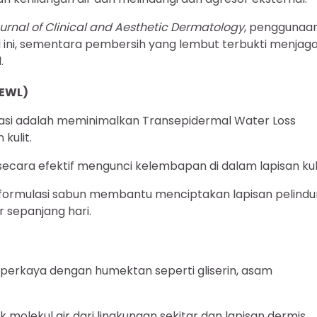
urnal of Clinical and Aesthetic Dermatology
, penggunaa
d ini, sementara pembersih yang lembut terbukti menjag
.
TEWL)
asi adalah meminimalkan Transepidermal Water Loss
kulit.
secara efektif mengunci kelembapan di dalam lapisan kuli
 formulasi sabun membantu menciptakan lapisan pelind
 sepanjang hari.
 diperkaya dengan humektan seperti gliserin, asam
olekul air dari lingkungan sekitar dan lapisan dermis