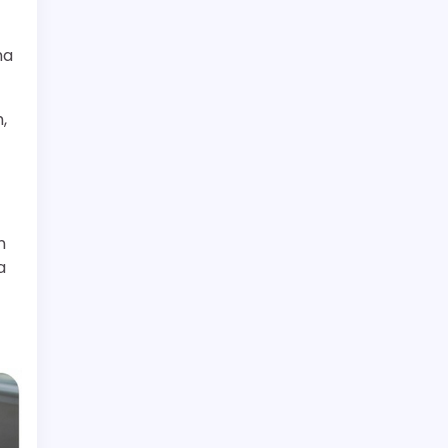
ma
,
n
a