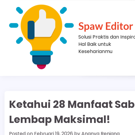
Skip
to
content
Spaw Editor
Solusi Praktis dan Inspir
Hal Baik untuk
Keseharianmu
Ketahui 28 Manfaat Sabu
Lembap Maksimal!
Posted on
Februari 19, 2026
by
Ananya Renjana