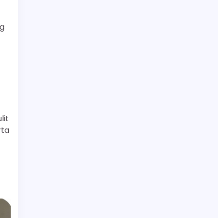
ng
lit
rta