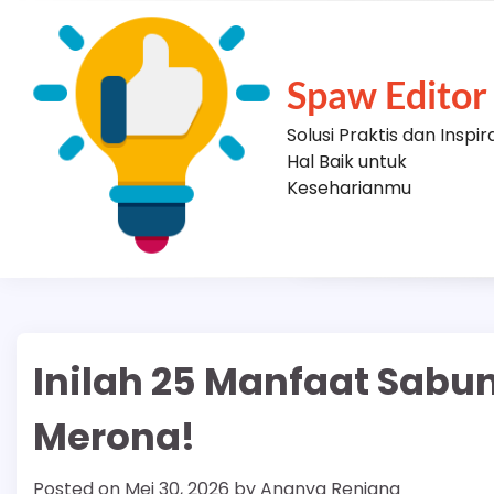
Skip
to
content
Spaw Editor
Solusi Praktis dan Inspir
Hal Baik untuk
Keseharianmu
Inilah 25 Manfaat Sabun
Merona!
Posted on
Mei 30, 2026
by
Ananya Renjana