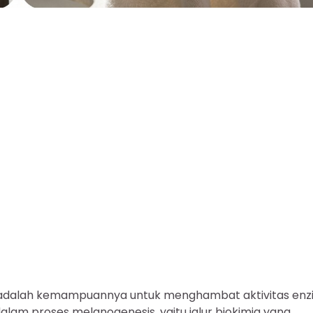
h adalah kemampuannya untuk menghambat aktivitas enz
dalam proses melanogenesis, yaitu jalur biokimia yang