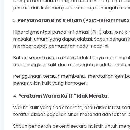
Dengan demikian, meskipun melanin tetap diproduks
permukaan kulit menjadi terbatas, mencegah muncu
Penyamaran Bintik Hitam (Post-Inflammato
Hiperpigmentasi pasca-inflamasi (PIH) atau bintik h
masalah umum yang dapat diatasi. Sabun dengan 
mempercepat pemudaran noda-noda ini.
Bahan seperti asam azelaic tidak hanya menghambat 
menenangkan kulit dan mencegah produksi melani
Penggunaan teratur membantu meratakan kembali
penampilan kulit yang homogen.
Perataan Warna Kulit Tidak Merata.
Warna kulit yang tidak merata, atau diskolorasi, se
teratur akibat paparan sinar matahari dan faktor l
Sabun pencerah bekerja secara holistik untuk m