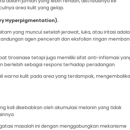
i dalam jumlah yang lebih rendah, distribusinya ke
lnya area kulit yang gelap.
ry Hyperpigmentation).
itam yang muncul setelah jerawat, luka, atau iritasi adal
kandungan agen pencerah dan eksfolian ringan memban
tirosinase tetapi juga memiliki sifat anti-inflamasi yan
n berlebih sebagai respons terhadap peradangan.
 warna kulit pada area yang terdampak, mengembalik
ring kali disebabkan oleh akumulasi melanin yang tidak
ainnya.
engatasi masalah ini dengan menggabungkan mekanisme