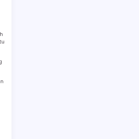
ah
tu
g
an