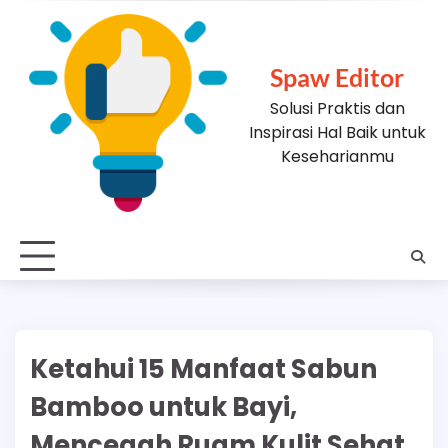
Skip
to
content
Spaw Editor
Solusi Praktis dan
Inspirasi Hal Baik untuk
Keseharianmu
Ketahui 15 Manfaat Sabun
Bamboo untuk Bayi,
Mencegah Ruam Kulit Sehat