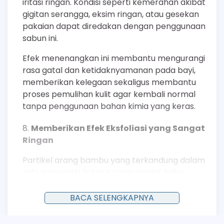
iritasi ringan. Kondisi seperti kemerahan akibat
gigitan serangga, eksim ringan, atau gesekan
pakaian dapat diredakan dengan penggunaan
sabun ini.
Efek menenangkan ini membantu mengurangi
rasa gatal dan ketidaknyamanan pada bayi,
memberikan kelegaan sekaligus membantu
proses pemulihan kulit agar kembali normal
tanpa penggunaan bahan kimia yang keras.
Memberikan Efek Eksfoliasi yang Sangat
Ringan
Partikel arang bambu yang terkandung dalam
sabun memiliki tekstur yang sangat halus,
sehingga mampu memberikan efek eksfoliasi
fisik yang sangat lembut.
BACA SELENGKAPNYA
Proses ini membantu mengangkat sel-sel kulit