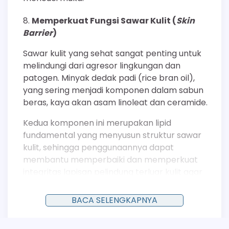
Memperkuat Fungsi Sawar Kulit (
Skin
Barrier
)
Sawar kulit yang sehat sangat penting untuk
melindungi dari agresor lingkungan dan
patogen. Minyak dedak padi (rice bran oil),
yang sering menjadi komponen dalam sabun
beras, kaya akan asam linoleat dan ceramide.
Kedua komponen ini merupakan lipid
fundamental yang menyusun struktur sawar
kulit, sehingga penggunaannya dapat
membantu memperbaiki dan memperkuat
integritas lapisan pelindung terluar kulit agar
lebih tangguh.
BACA SELENGKAPNYA
Menghaluskan Tekstur Kulit yang Kasar
Tekstur kulit yang kasar sering kali disebabkan