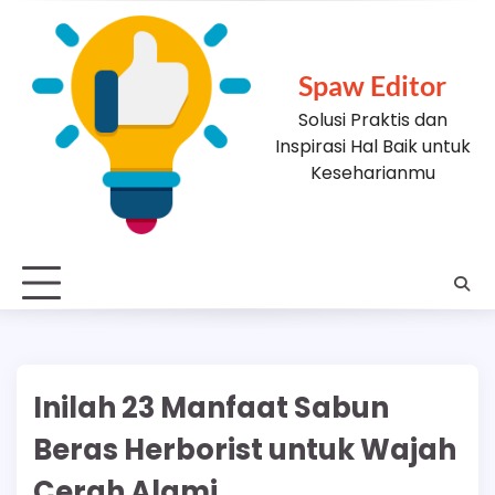
Skip
to
content
Spaw Editor
Solusi Praktis dan
Inspirasi Hal Baik untuk
Keseharianmu
Inilah 23 Manfaat Sabun
Beras Herborist untuk Wajah
Cerah Alami