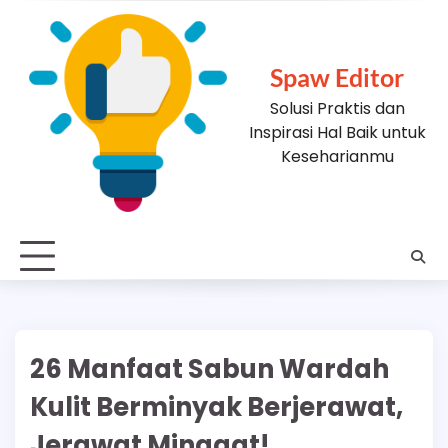
Skip
to
content
Spaw Editor
Solusi Praktis dan
Inspirasi Hal Baik untuk
Keseharianmu
26 Manfaat Sabun Wardah
Kulit Berminyak Berjerawat,
Jerawat Minggat!