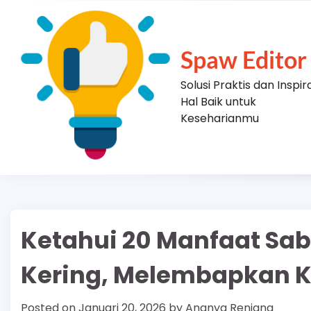
Skip
to
content
Spaw Editor
Solusi Praktis dan Inspir
Hal Baik untuk
Keseharianmu
Ketahui 20 Manfaat Sab
Kering, Melembapkan Ku
Posted on
Januari 20, 2026
by
Ananya Renjana