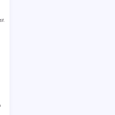
if.
n