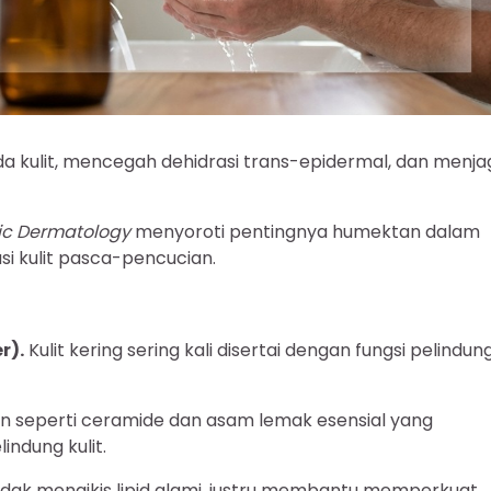
ada kulit, mencegah dehidrasi trans-epidermal, dan menja
tic Dermatology
menyoroti pentingnya humektan dalam
i kulit pasca-pencucian.
r).
Kulit kering sering kali disertai dengan fungsi pelindun
seperti ceramide dan asam lemak esensial yang
indung kulit.
dak mengikis lipid alami, justru membantu memperkuat