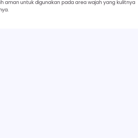
h aman untuk digunakan pada area wajah yang kulitnya
nya.
rneosit) dan lipid interseluler yang berfungsi untuk melindu
n kelembapan. Penggunaan pembersih yang keras dapat
.
 permukaan kulit tanpa melarutkan lipid esensial,
araan dan perbaikan fungsi sawar kulit secara
SELENGKAPNYA
tologis.
hemical peeling, mikrodermabrasi, atau perawatan laser,
 dan sensitif.
 pembersih yang sangat lembut dan bebas iritan selam
awat
Ketahui 23 Manfaat Sabun Muka Kulit Kering
Next:
Mencerahkan, Cerah Optima