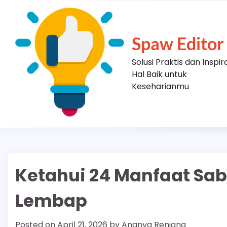
Skip
to
content
Spaw Editor
Solusi Praktis dan Inspir
Hal Baik untuk
Keseharianmu
Ketahui 24 Manfaat Sab
Lembap
Posted on
April 21, 2026
by
Ananya Renjana