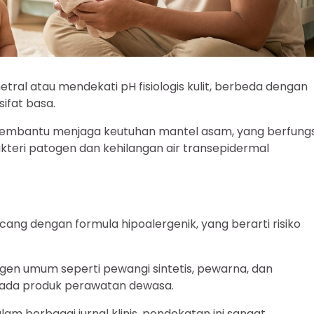
etral atau mendekati pH fisiologis kulit, berbeda dengan
ifat basa.
embantu menjaga keutuhan mantel asam, yang berfungs
kteri patogen dan kehilangan air transepidermal
ang dengan formula hipoalergenik, yang berarti risiko
rgen umum seperti pewangi sintetis, pewarna, dan
pada produk perawatan dewasa.
am berbagai jurnal klinis, pendekatan ini sangat