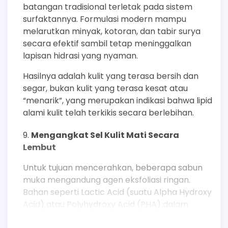
batangan tradisional terletak pada sistem
surfaktannya. Formulasi modern mampu
melarutkan minyak, kotoran, dan tabir surya
secara efektif sambil tetap meninggalkan
lapisan hidrasi yang nyaman.
Hasilnya adalah kulit yang terasa bersih dan
segar, bukan kulit yang terasa kesat atau
“menarik”, yang merupakan indikasi bahwa lipid
alami kulit telah terkikis secara berlebihan.
Mengangkat Sel Kulit Mati Secara
Lembut
Untuk tujuan mencerahkan, beberapa sabun
muka mengandung agen eksfoliasi ringan.
Bahan seperti Lactic Acid (suatu Alpha Hydroxy
Acid) atau Polyhydroxy Acid (PHA) dalam
konsentrasi rendah membantu melonggarkan