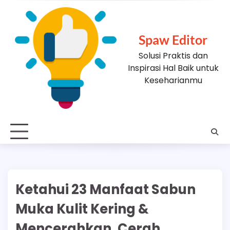
Skip
to
content
Spaw Editor
Solusi Praktis dan
Inspirasi Hal Baik untuk
Keseharianmu
Ketahui 23 Manfaat Sabun
Muka Kulit Kering &
Mencerahkan, Cerah