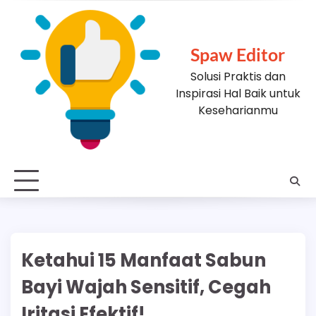
Skip
to
content
Spaw Editor
Solusi Praktis dan
Inspirasi Hal Baik untuk
Keseharianmu
Ketahui 15 Manfaat Sabun
Bayi Wajah Sensitif, Cegah
Iritasi Efektif!