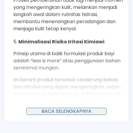
Proses pembersihan tidak lagi menjadi momen
yang mengeringkan kulit, melainkan menjadi
langkah awal dalam rutinitas hidrasi,
membantu menenangkan peradangan dan
menjaga kulit tetap kenyal.
Minimalisasi Risiko Iritasi Kimiawi
Prinsip utama di balik formulasi produk bayi
adalah “less is more” atau penggunaan bahan
seminimal mungkin.
Ini berarti produk tersebut cenderung bebas
dari alkohol yang dapat mengeringkan, asam-
asam keras (seperti salicylic acid atau glycolic
acid dalam konsentrasi tinggi), dan bahan
kimia sintetis lain yang berpotensi mengiritasi.
BACA SELENGKAPNYA
Filosofi formulasi ini sangat sejalan dengan
kebutuhan kulit sensitif, yang sering kali