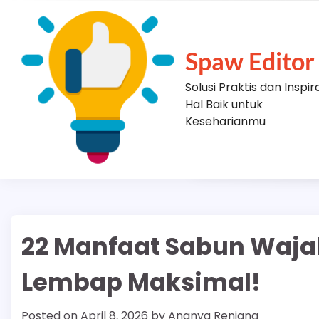
Skip
to
content
Spaw Editor
Solusi Praktis dan Inspir
Hal Baik untuk
Keseharianmu
22 Manfaat Sabun Wajah 
Lembap Maksimal!
Posted on
April 8, 2026
by
Ananya Renjana