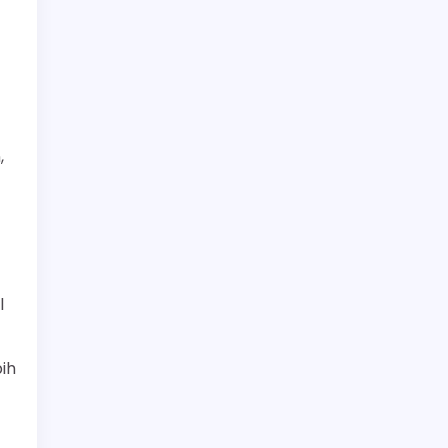
,
l
ih