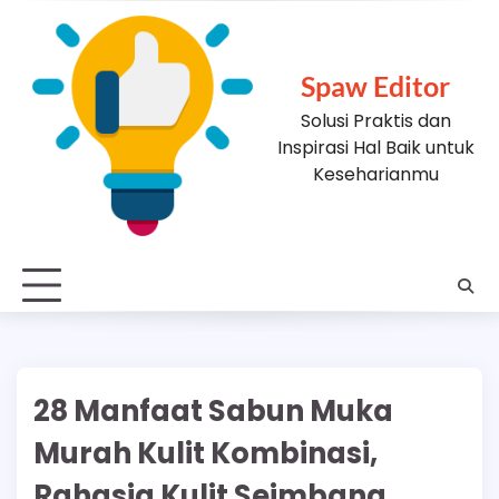
Skip
to
content
Spaw Editor
Solusi Praktis dan
Inspirasi Hal Baik untuk
Keseharianmu
28 Manfaat Sabun Muka
Murah Kulit Kombinasi,
Rahasia Kulit Seimbang