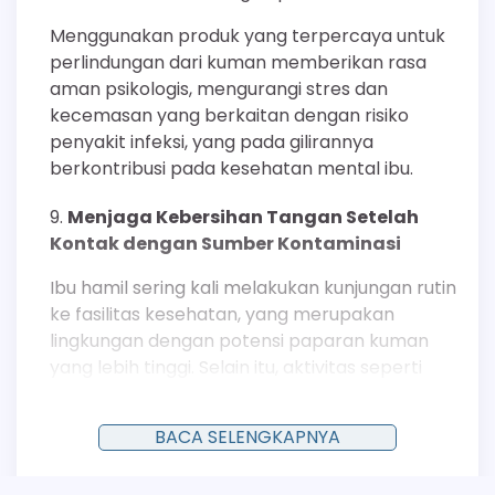
Menggunakan produk yang terpercaya untuk
perlindungan dari kuman memberikan rasa
aman psikologis, mengurangi stres dan
kecemasan yang berkaitan dengan risiko
penyakit infeksi, yang pada gilirannya
berkontribusi pada kesehatan mental ibu.
Menjaga Kebersihan Tangan Setelah
Kontak dengan Sumber Kontaminasi
Ibu hamil sering kali melakukan kunjungan rutin
ke fasilitas kesehatan, yang merupakan
lingkungan dengan potensi paparan kuman
yang lebih tinggi. Selain itu, aktivitas seperti
berkebun atau membersihkan kotoran hewan
peliharaan juga membawa risiko.
BACA SELENGKAPNYA
Mencuci tangan secara menyeluruh dengan
sabun antiseptik setelah melakukan aktivitas