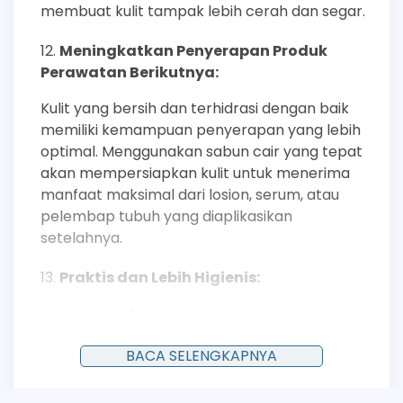
membuat kulit tampak lebih cerah dan segar.
Meningkatkan Penyerapan Produk
Perawatan Berikutnya:
Kulit yang bersih dan terhidrasi dengan baik
memiliki kemampuan penyerapan yang lebih
optimal. Menggunakan sabun cair yang tepat
akan mempersiapkan kulit untuk menerima
manfaat maksimal dari losion, serum, atau
pelembap tubuh yang diaplikasikan
setelahnya.
Praktis dan Lebih Higienis:
Kemasan botol dengan pompa atau tutup flip-
top membuat penggunaan sabun cair lebih
BACA SELENGKAPNYA
praktis dan higienis dibandingkan sabun
batangan. Desain ini mencegah kontaminasi
silang bakteri antar pengguna dan menjaga