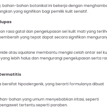
y
, bahan-bahan botanikal ini bekerja dengan menghamb
kan yang signifikan bagi pemilik kulit sensitif.
lupas
engan rasa gatal dan pengelupasan sel kulit mati yang terlih
 pembersih yang tepat dapat secara signifikan menguran
ide atau squalane membantu mengisi celah antar sel kul
 yang lebih halus dan mengurangi pengelupasan serta ra
Dermatitis
 bersifat hipoalergenik, yang berarti formulanya dibuat
ahan-bahan yang umum menyebabkan iritasi, seperti
n pengawet tertentu seperti paraben.