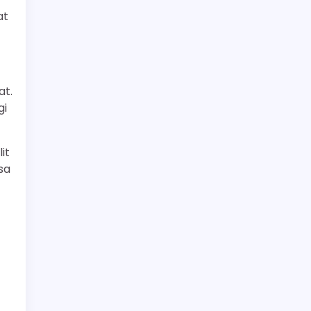
at
at.
gi
it
sa