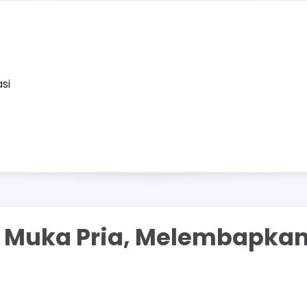
asi
n Muka Pria, Melembapka