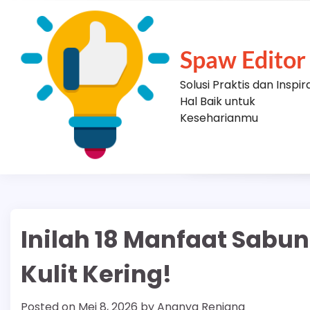
Skip
to
content
Spaw Editor
Solusi Praktis dan Inspir
Hal Baik untuk
Keseharianmu
Inilah 18 Manfaat Sabu
Kulit Kering!
Posted on
Mei 8, 2026
by
Ananya Renjana