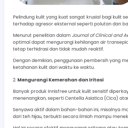
Pelindung kulit yang kuat sangat krusial bagi kulit
terhadap agresor eksternal seperti polutan dan bak
Menurut penelitian dalam
Journal of Clinical and 
optimal dapat mengurangi kehilangan air transepid
tetap terhidrasi dan tidak mudah reaktif.
Dengan demikian, penggunaan pembersih yang men
ketahanan kulit dari waktu ke waktu.
Mengurangi Kemerahan dan Iritasi
Banyak produk Innisfree untuk kulit sensitif diper
menenangkan, seperti Centella Asiatica (Cica) atau 
Senyawa aktif dalam bahan-bahan ini, misalnya ma
dari teh hijau, terbukti secara ilmiah mampu menek
Hal ini secara efektif mengurangi eritema atau kem