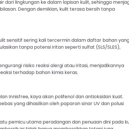
r dari lingkungan ke dalam lapisan kulit, sehingga menja
ilasan. Dengan demikian, kulit terasa bersih tanpa
t sensitif sering kali tercermin dalam daftar bahan yan
lasikan tanpa potensi iritan seperti sulfat (SLS/SLES),
urangi risiko reaksi alergi atau iritasi, menjadikannya
reaksi terhadap bahan kimia keras.
an Innisfree, kaya akan polifenol dan antioksidan kuat.
l bebas yang dihasilkan oleh paparan sinar UV dan polusi
atu pemicu utama peradangan dan penuaan dini pada kul
bersih ini tidak hanya membersihkan tetapi juga