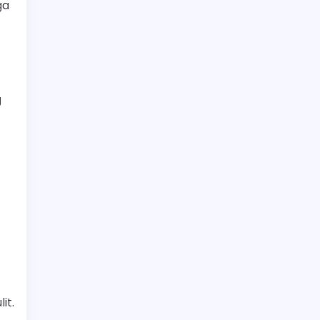
ga
g
it.