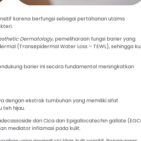
 sensitif karena berfungsi sebagai pertahanan utama
teri.
Aesthetic Dermatology
, pemeliharaan fungsi barier yang
ermal (Transepidermal Water Loss – TEWL), sehingga kul
dukung barier ini secara fundamental meningkatkan
kaya dengan ekstrak tumbuhan yang memiliki sifat
teh hijau.
decassoside dari Cica dan Epigallocatechin gallate (EG
an mediator inflamasi pada kulit.
erahan yang menjadi ciri khas kulit sensitif. Penggunaan