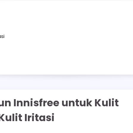
asi
n Innisfree untuk Kulit
lit Iritasi