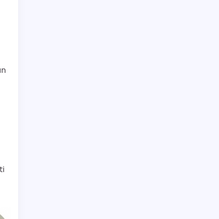
an
ti