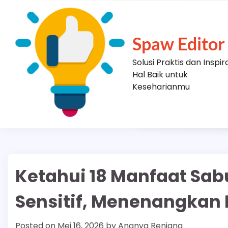
Skip
to
content
Spaw Editor
Solusi Praktis dan Inspir
Hal Baik untuk
Keseharianmu
Ketahui 18 Manfaat Sabu
Sensitif, Menenangkan Ku
Posted on
Mei 16, 2026
by
Ananya Renjana