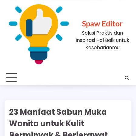
Skip
to
content
Spaw Editor
Solusi Praktis dan
Inspirasi Hal Baik untuk
Keseharianmu
23 Manfaat Sabun Muka
Wanita untuk Kulit
Berminyak & Berjerawat,