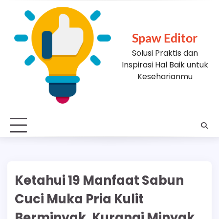
Skip
to
content
Spaw Editor
Solusi Praktis dan
Inspirasi Hal Baik untuk
Keseharianmu
Ketahui 19 Manfaat Sabun
Cuci Muka Pria Kulit
Berminyak, Kurangi Minyak