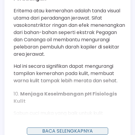
Eritema atau kemerahan adalah tanda visual
utama dari peradangan jerawat. Sifat
vasokonstriktor ringan dan efek menenangkan
dari bahan-bahan seperti ekstrak Pegagan
dan Cananga oil membantu mengurangi
pelebaran pembuluh darah kapiler di sekitar
area jerawat.
Hal ini secara signifikan dapat mengurangi
tampilan kemerahan pada kulit, membuat
warna kulit tampak lebih merata dan sehat.
Menjaga Keseimbangan pH Fisiologis
Kulit
Sabun cuci muka yang baik untuk kulit
berjerawat harus mampu membersihkan
tanpa merusak mantel asam (acid mantle)
BACA SELENGKAPNYA
kulit. Produk Sariayu umumnya diformulasikan