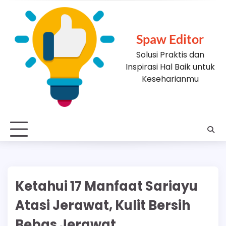
Skip
to
content
Spaw Editor
Solusi Praktis dan
Inspirasi Hal Baik untuk
Keseharianmu
Ketahui 17 Manfaat Sariayu
Atasi Jerawat, Kulit Bersih
Bebas Jerawat