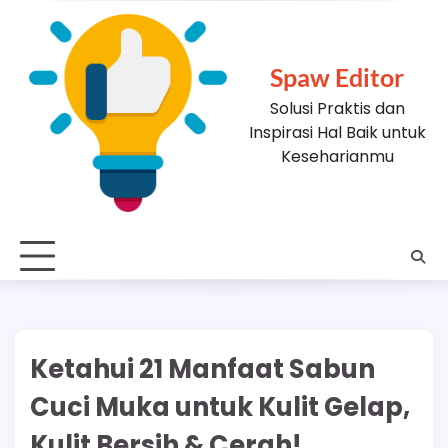
Skip
to
content
Spaw Editor
Solusi Praktis dan
Inspirasi Hal Baik untuk
Keseharianmu
Ketahui 21 Manfaat Sabun
Cuci Muka untuk Kulit Gelap,
Kulit Bersih & Cerah!