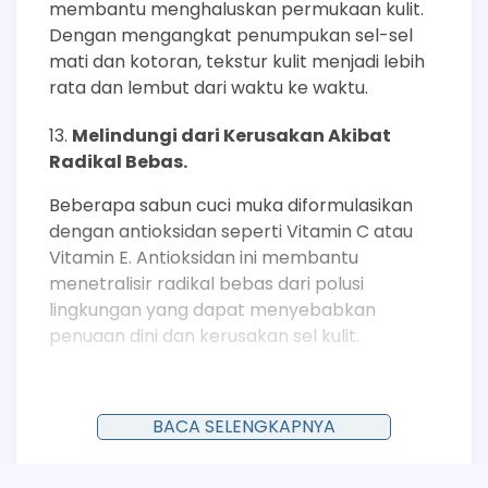
membantu menghaluskan permukaan kulit.
Dengan mengangkat penumpukan sel-sel
mati dan kotoran, tekstur kulit menjadi lebih
rata dan lembut dari waktu ke waktu.
Melindungi dari Kerusakan Akibat
Radikal Bebas.
Beberapa sabun cuci muka diformulasikan
dengan antioksidan seperti Vitamin C atau
Vitamin E. Antioksidan ini membantu
menetralisir radikal bebas dari polusi
lingkungan yang dapat menyebabkan
penuaan dini dan kerusakan sel kulit.
Mengoptimalkan Proses Regenerasi Sel
Kulit.
BACA SELENGKAPNYA
Kulit yang bersih merupakan kanvas ideal bagi
proses regenerasi sel alami yang terjadi pada