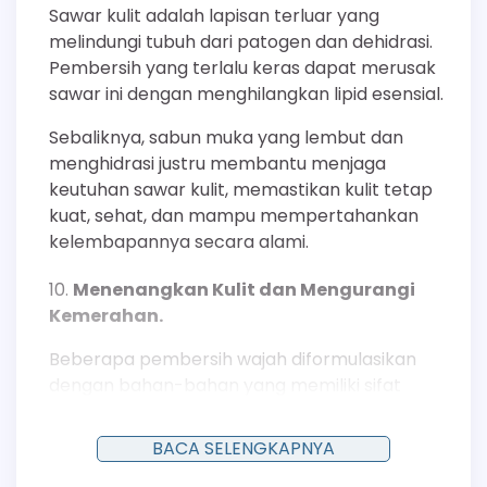
Sawar kulit adalah lapisan terluar yang
melindungi tubuh dari patogen dan dehidrasi.
Pembersih yang terlalu keras dapat merusak
sawar ini dengan menghilangkan lipid esensial.
Sebaliknya, sabun muka yang lembut dan
menghidrasi justru membantu menjaga
keutuhan sawar kulit, memastikan kulit tetap
kuat, sehat, dan mampu mempertahankan
kelembapannya secara alami.
Menenangkan Kulit dan Mengurangi
Kemerahan.
Beberapa pembersih wajah diformulasikan
dengan bahan-bahan yang memiliki sifat
menenangkan (soothing) dan anti-inflamasi,
seperti ekstrak teh hijau, lidah buaya, atau
BACA SELENGKAPNYA
allantoin.