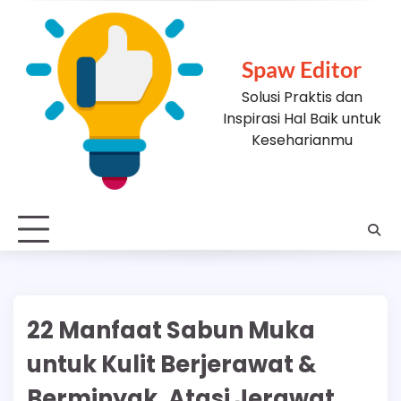
Skip
to
content
Spaw Editor
Solusi Praktis dan
Inspirasi Hal Baik untuk
Keseharianmu
22 Manfaat Sabun Muka
untuk Kulit Berjerawat &
Berminyak, Atasi Jerawat