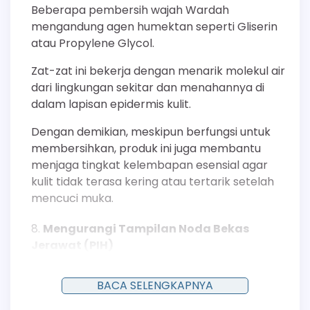
Beberapa pembersih wajah Wardah
mengandung agen humektan seperti Gliserin
atau Propylene Glycol.
Zat-zat ini bekerja dengan menarik molekul air
dari lingkungan sekitar dan menahannya di
dalam lapisan epidermis kulit.
Dengan demikian, meskipun berfungsi untuk
membersihkan, produk ini juga membantu
menjaga tingkat kelembapan esensial agar
kulit tidak terasa kering atau tertarik setelah
mencuci muka.
Mengurangi Tampilan Noda Bekas
Jerawat (PIH)
Post-Inflammatory Hyperpigmentation (PIH)
BACA SELENGKAPNYA
atau noda gelap bekas jerawat adalah salah
satu masalah yang membuat warna kulit tidak