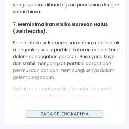
yang superior dibandingkan pencucian dengan
sabun biasa.
Meminimalkan Risiko Goresan Halus
(Swirl Marks).
Selain lubrikasi, kemampuan sabun mobil untuk
mengenkapsulasi partikel kotoran adalah kunci
dalam pencegahan goresan. Busa yang kaya
dan stabil mengangkat partikel abrasif dari
permukaan cat dan membungkusnya dalam
gelembung sabun.
Hal ini mencegah partikel tersebut terseret
melintasi permukaan selama proses
pengusapan. Penelitian dalam dinamika fluida
menunjukkan bahwa busa yang padat dapat
BACA SELENGKAPNYA
bertindak sebagai bantalan pelindung, yang
secara efektif menjaga jarak antara