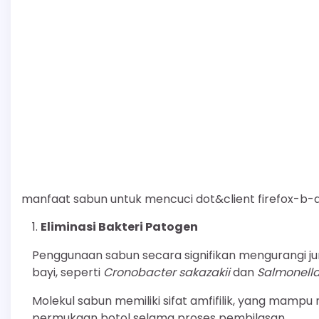
manfaat sabun untuk mencuci dot&client firefox-b-
Eliminasi Bakteri Patogen
Penggunaan sabun secara signifikan mengurangi 
bayi, seperti
Cronobacter sakazakii
dan
Salmonell
Molekul sabun memiliki sifat amfifilik, yang mam
permukaan botol selama proses pembilasan.