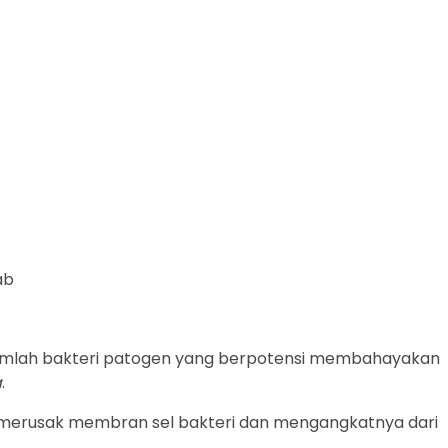
ab
jumlah bakteri patogen yang berpotensi membahayakan
a
.
pu merusak membran sel bakteri dan mengangkatnya dari