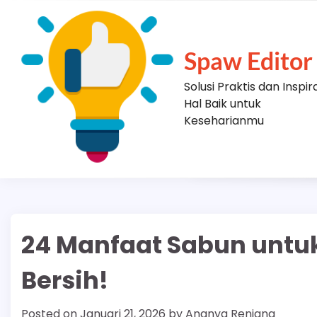
Skip
to
content
Spaw Editor
Solusi Praktis dan Inspir
Hal Baik untuk
Keseharianmu
24 Manfaat Sabun untuk
Bersih!
Posted on
Januari 21, 2026
by
Ananya Renjana