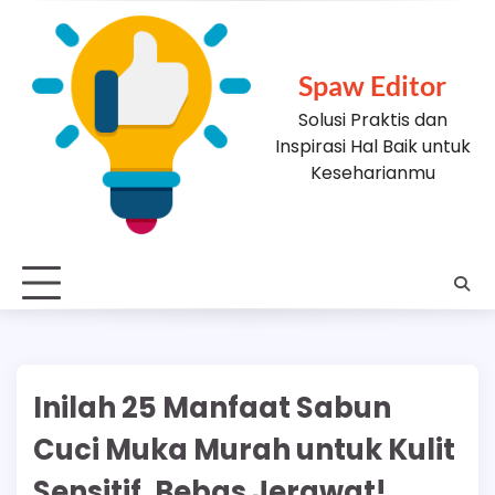
Skip
to
content
Spaw Editor
Solusi Praktis dan
Inspirasi Hal Baik untuk
Keseharianmu
Inilah 25 Manfaat Sabun
Cuci Muka Murah untuk Kulit
Sensitif, Bebas Jerawat!