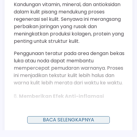
Kandungan vitamin, mineral, dan antioksidan
dalam kulit pisang mendukung proses
regenerasi sel kulit. Senyawa ini merangsang
perbaikan jaringan yang rusak dan
meningkatkan produksi kolagen, protein yang
penting untuk struktur kulit.
Penggunaan teratur pada area dengan bekas
luka atau noda dapat membantu
mempercepat pemudaran warnanya. Proses
ini menjadikan tekstur kulit lebih halus dan
warna kulit lebih merata dari waktu ke waktu.
Memberikan Efek Anti-inflamasi
Kulit pisang kaya akan fitosterol dan polifenol
yang memiliki sifat anti-inflamasi kuat.
BACA SELENGKAPNYA
Senyawa-senyawa ini bekerja dengan cara
menghambat jalur biokimia yang memicu