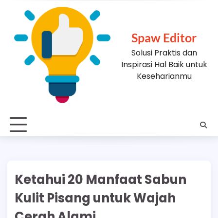
Skip
to
content
Spaw Editor
Solusi Praktis dan
Inspirasi Hal Baik untuk
Keseharianmu
Ketahui 20 Manfaat Sabun
Kulit Pisang untuk Wajah
Cerah Alami