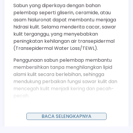
Sabun yang diperkaya dengan bahan
pelembap seperti gliserin, ceramide, atau
asam hialuronat dapat membantu menjaga
hidrasi kulit. Selama menderita cacar, sawar
kulit terganggu, yang menyebabkan
peningkatan kehilangan air transepidermal
(Transepidermal Water Loss/TEWL).
Penggunaan sabun pelembap membantu
membersihkan tanpa menghilangkan lipid
alami kulit secara berlebihan, sehingga
mendukung perbaikan fungsi sawar kulit dan
mencegah kulit menjadi kering dan pecah-
pecah.
Memberikan Efek Menenangkan dan
Mendinginkan
BACA SELENGKAPNYA
Proses mandi dengan air suam-suam kuku dan