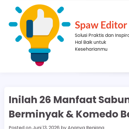
Skip
to
content
Spaw Editor
Solusi Praktis dan Inspir
Hal Baik untuk
Keseharianmu
Inilah 26 Manfaat Sabun
Berminyak & Komedo Be
Posted on
Juni 13, 2026
by
Ananya Renjana