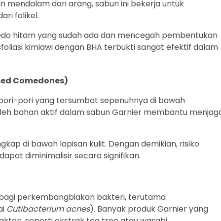
 mendalam dari arang, sabun ini bekerja untuk
i folikel.
do hitam yang sudah ada dan mencegah pembentukan
foliasi kimiawi dengan BHA terbukti sangat efektif dalam
sed Comedones)
pori-pori yang tersumbat sepenuhnya di bawah
asi oleh bahan aktif dalam sabun Garnier membantu menjag
gkap di bawah lapisan kulit. Dengan demikian, risiko
apat diminimalisir secara signifikan.
al bagi perkembangbiakan bakteri, terutama
ai
Cutibacterium acnes
). Banyak produk Garnier yang
kteri, seperti ekstrak tea tree atau wasabi.