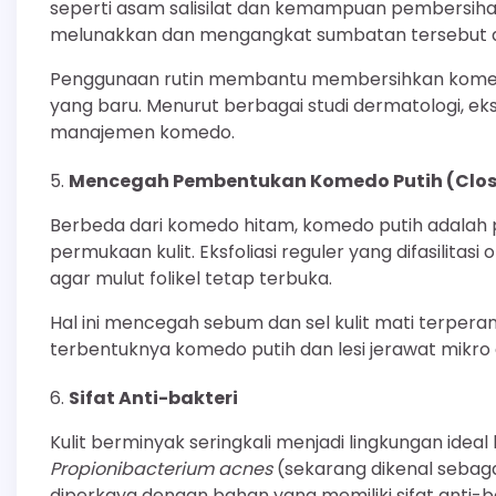
seperti asam salisilat dan kemampuan pembersihan
melunakkan dan mengangkat sumbatan tersebut dar
Penggunaan rutin membantu membersihkan kome
yang baru. Menurut berbagai studi dermatologi, eks
manajemen komedo.
Mencegah Pembentukan Komedo Putih (Clo
Berbeda dari komedo hitam, komedo putih adalah 
permukaan kulit. Eksfoliasi reguler yang difasilit
agar mulut folikel tetap terbuka.
Hal ini mencegah sebum dan sel kulit mati terperan
terbentuknya komedo putih dan lesi jerawat mikro d
Sifat Anti-bakteri
Kulit berminyak seringkali menjadi lingkungan ide
Propionibacterium acnes
(sekarang dikenal sebag
diperkaya dengan bahan yang memiliki sifat anti-ba