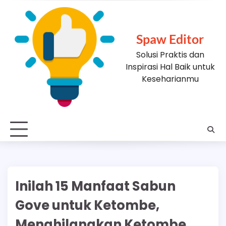
Skip
to
content
Spaw Editor
Solusi Praktis dan
Inspirasi Hal Baik untuk
Keseharianmu
Inilah 15 Manfaat Sabun
Gove untuk Ketombe,
Menghilangkan Ketombe