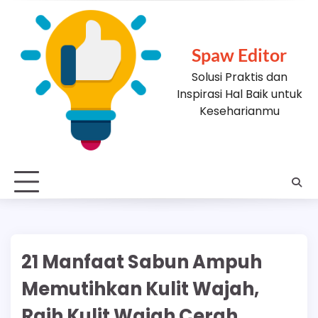
Skip
to
content
Spaw Editor
Solusi Praktis dan
Inspirasi Hal Baik untuk
Keseharianmu
21 Manfaat Sabun Ampuh
Memutihkan Kulit Wajah,
Raih Kulit Wajah Cerah