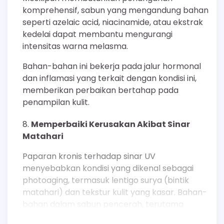
komprehensif, sabun yang mengandung bahan
seperti azelaic acid, niacinamide, atau ekstrak
kedelai dapat membantu mengurangi
intensitas warna melasma.
Bahan-bahan ini bekerja pada jalur hormonal
dan inflamasi yang terkait dengan kondisi ini,
memberikan perbaikan bertahap pada
penampilan kulit.
Memperbaiki Kerusakan Akibat Sinar
Matahari
Paparan kronis terhadap sinar UV
menyebabkan kondisi yang dikenal sebagai
photoaging, termasuk lentigo surya (bintik
matahari) dan tekstur kulit yang kasar. Bahan-
bahan dalam sabun pencerah, terutama
antioksidan dan eksfolian, membantu