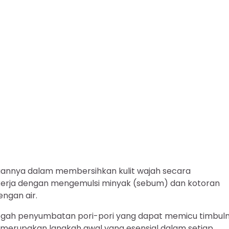
uannya dalam membersihkan kulit wajah secara
kerja dengan mengemulsi minyak (sebum) dan kotoran
engan air.
cegah penyumbatan pori-pori yang dapat memicu timbul
a merupakan langkah awal yang esensial dalam setiap