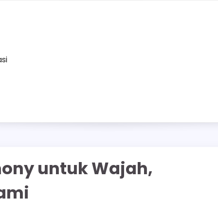
asi
ony untuk Wajah,
ami