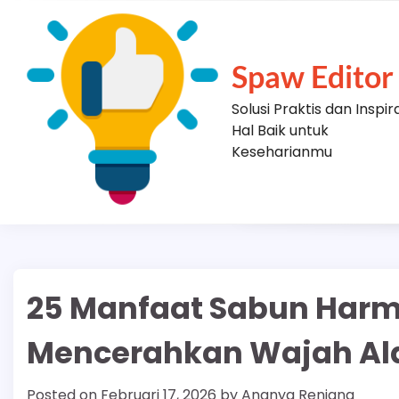
Skip
to
content
Spaw Editor
Solusi Praktis dan Inspir
Hal Baik untuk
Keseharianmu
25 Manfaat Sabun Harm
Mencerahkan Wajah Al
Posted on
Februari 17, 2026
by
Ananya Renjana