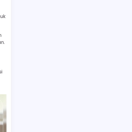
tuk
n
n.
i