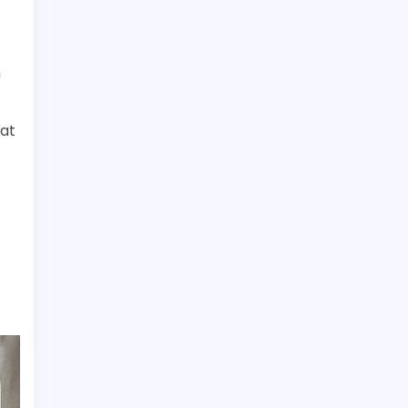
n
zat