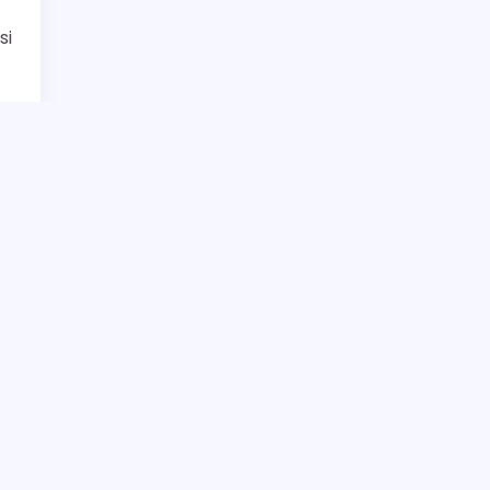
si
a
at
h,
mi