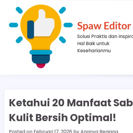
Skip
to
content
Spaw Editor
Solusi Praktis dan Inspir
Hal Baik untuk
Keseharianmu
Ketahui 20 Manfaat Sa
Kulit Bersih Optimal!
Posted on
Februari 17, 2026
by
Ananya Renjana