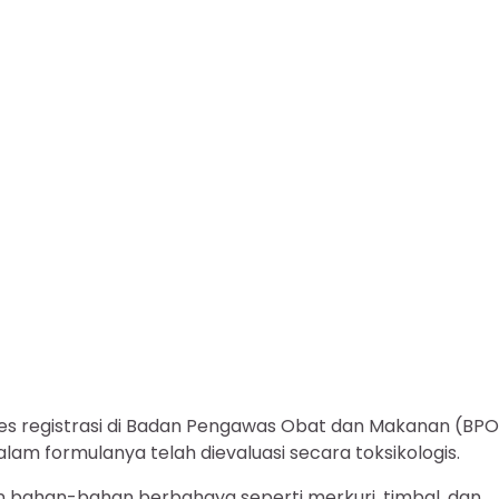
es registrasi di Badan Pengawas Obat dan Makanan (BP
m formulanya telah dievaluasi secara toksikologis.
 bahan-bahan berbahaya seperti merkuri, timbal, dan